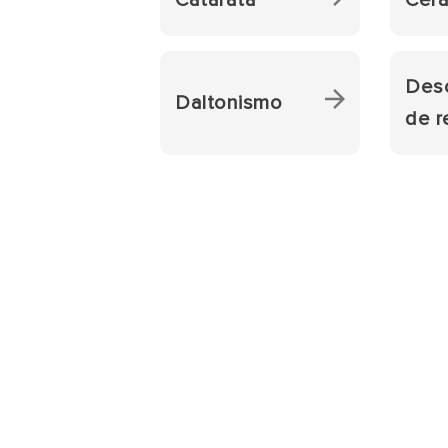
Des
Daltonismo
de r