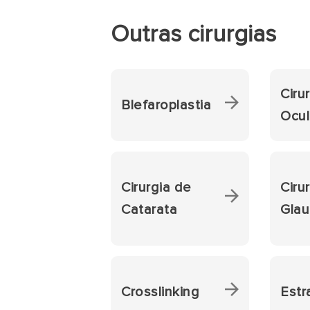
Outras cirurgias
Ciru
Blefaroplastia
Ocul
Cirurgia de
Ciru
Catarata
Gla
Crosslinking
Estr