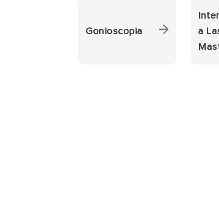
Inte
Gonioscopia
a La
Mas